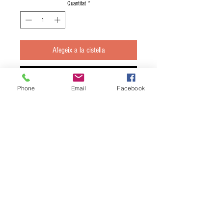
Quantitat
*
Afegeix a la cistella
Compra ara
Phone
Email
Facebook
Anxova Cantàbric calibre "0". Recipient
format petit ANXOVETA; 10 filets