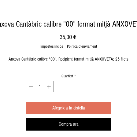
xova Cantàbric calibre "00" format mitjà ANXOV
Price
35,00 €
Impostos inclòs
|
Política d'enviament
Anxova Cantàbric calibre "00". Recipient format mitjà ANXOVETA; 25 filets
Quantitat
*
Afegeix a la cistella
Compra ara