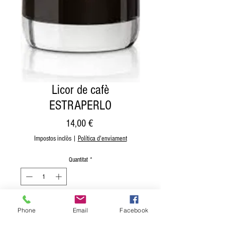
Licor de cafè
ESTRAPERLO
Price
14,00 €
Impostos inclòs
|
Política d'enviament
Quantitat
*
Afegeix a la cistella
Phone
Email
Facebook