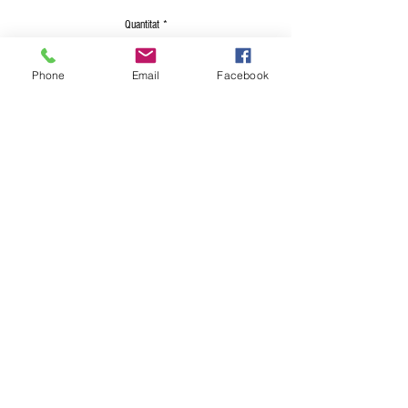
Quantitat
*
Phone
Email
Facebook
Afegeix a la cistella
Compra ara
Vi criança negre PARAULES D'AMOR 13°;
botella 75 cl.
D.O. CATALUNYA
Ull de llebre / Merlot