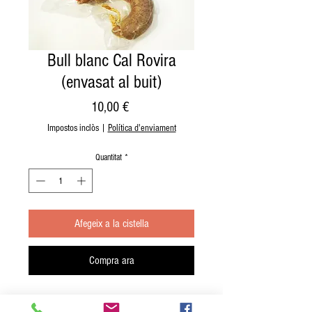
Bull blanc Cal Rovira
(envasat al buit)
Price
10,00 €
Impostos inclòs
|
Política d'enviament
Quantitat
*
Afegeix a la cistella
Compra ara
Bull blanc Cal Rovira (envasat al buit)