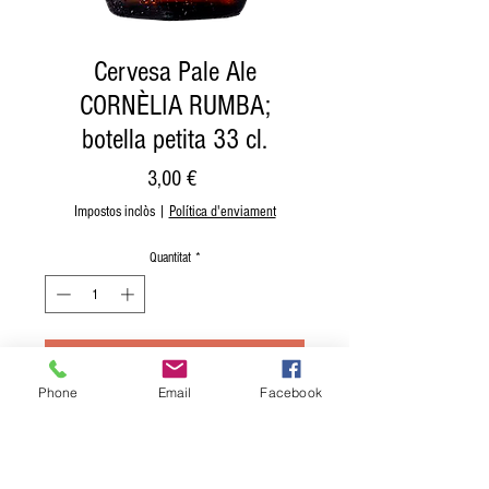
Cervesa Pale Ale
CORNÈLIA RUMBA;
botella petita 33 cl.
Price
3,00 €
Impostos inclòs
|
Política d'enviament
Quantitat
*
Afegeix a la cistella
Phone
Email
Facebook
Compra ara
Cervesa Pale Ale CORNÈLIA RUMBA; botella