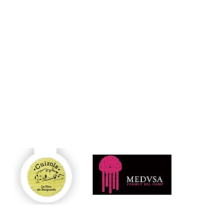
ble
c i
amb