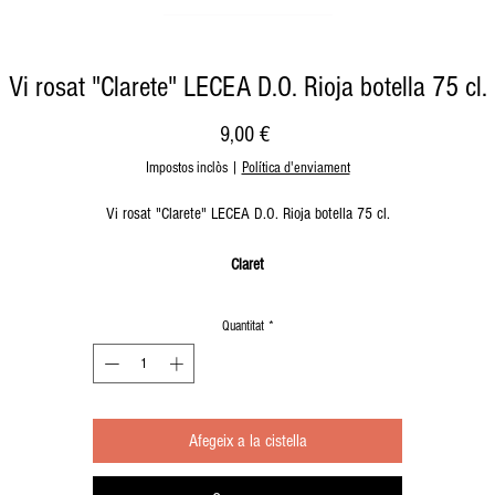
Vi rosat "Clarete" LECEA D.O. Rioja botella 75 cl.
Price
9,00 €
Impostos inclòs
|
Política d'enviament
Vi rosat "Clarete" LECEA D.O. Rioja botella 75 cl.
Claret
D.O. Rioja
Quantitat
*
ANYADA
2024
VARIETAT
Afegeix a la cistella
Garnacha 75%
Viura 25%