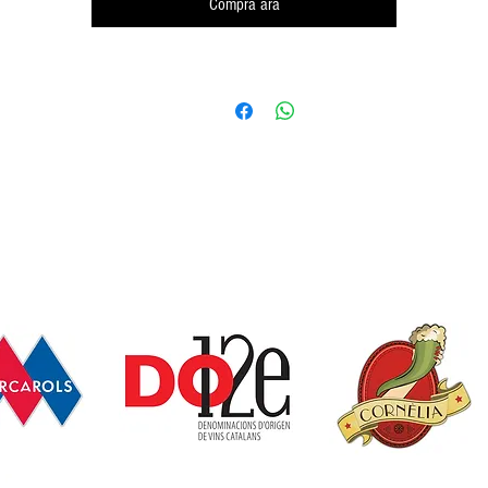
Compra ara
GRADUACIÓ ALCOHÒLICA
13%
VINYES I TERRENY
Argil - calcari
Argil - ferrós
ELABORACIÓ
ndimia manual en la primera semana de Octubre. Fermentació a Dipòsit d'acer inoxida
amb control de temperatura.
CATA
 de color rosa pàl·lid. Al nas és un vi intens i complex. Trobem notes d'albercoc, présse
ors blanques. A la boca és un vi equilibrat amb bona acidesa, trobem fruites tropicals 
un final llarg i cítric.