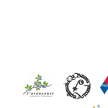
Ve
Vi
fl