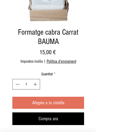
Formatge cabra Carrat
BAUMA
Price
15,00 €
Impostos inclòs
|
Política d'enviament
Quantitat
*
Afegeix a la cistella
Compra ara