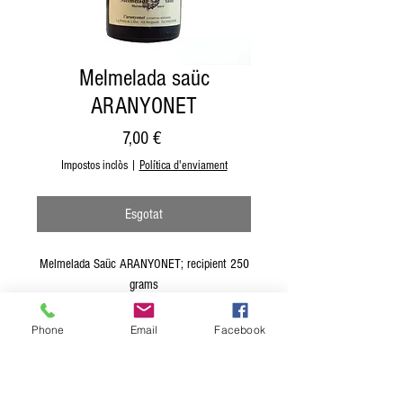
Melmelada saüc
ARANYONET
Price
7,00 €
Impostos inclòs
|
Política d'enviament
Esgotat
Melmelada Saüc ARANYONET; recipient 250
grams
Phone
Email
Facebook