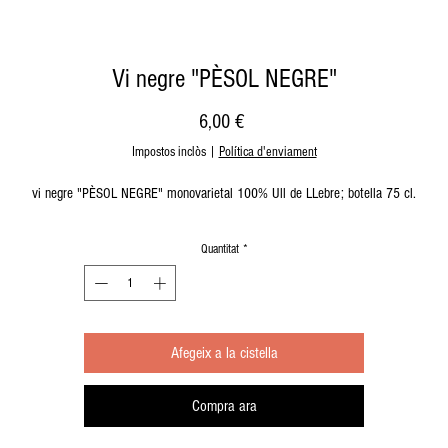
Vi negre "PÈSOL NEGRE"
Price
6,00 €
Impostos inclòs
|
Política d'enviament
vi negre "PÈSOL NEGRE" monovarietal 100% Ull de LLebre; botella 75 cl.
Quantitat
*
Afegeix a la cistella
Compra ara