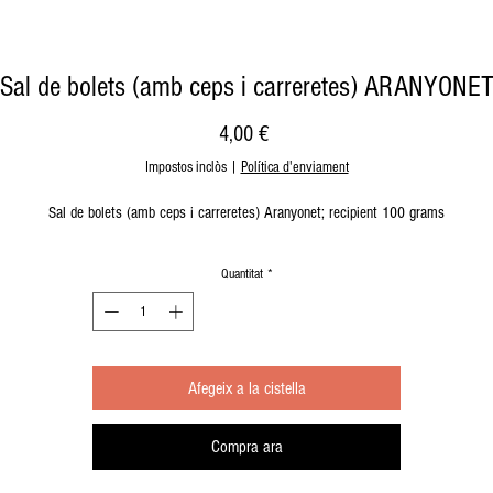
Sal de bolets (amb ceps i carreretes) ARANYONE
Price
4,00 €
Impostos inclòs
|
Política d'enviament
Sal de bolets (amb ceps i carreretes) Aranyonet; recipient 100 grams
Quantitat
*
Afegeix a la cistella
Compra ara