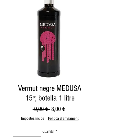
Vermut negre MEDUSA
15º; botella 1 litre
Preu
Preu
 9,00 € 
8,00 €
normal
d'oferta
Impostos inclòs
|
Política d'enviament
Quantitat
*