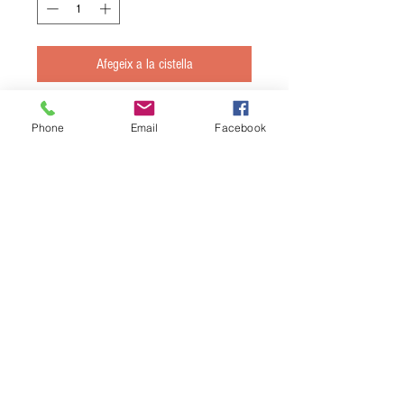
Afegeix a la cistella
Compra ara
Phone
Email
Facebook
Vermut negre MEDUSA 15º; botella 1 litre