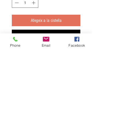
Afegeix a la cistella
Compra ara
Phone
Email
Facebook
Vi blanc "ESCAIRAT" monovarietal 100%
Macabeu; botella 75.cl.